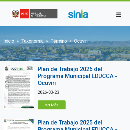
Pasar al contenido principal
Sobrescribir enlaces de ayuda a la n
Inicio
Taxonomía
Término
Ocuviri
Plan de Trabajo 2026 del
Programa Municipal EDUCCA -
Ocuviri
2026-03-23
Ver Más
Plan de Trabajo 2025 del
Programa Municipal EDUCCA -