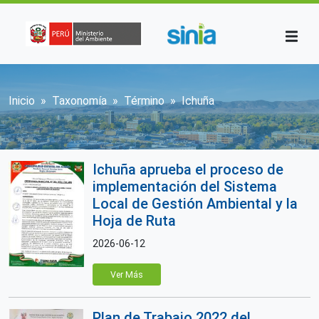
Pasar al contenido principal
Sobrescribir enlaces de ayuda a la n
Inicio
Taxonomía
Término
Ichuña
Ichuña aprueba el proceso de
implementación del Sistema
Local de Gestión Ambiental y la
Hoja de Ruta
2026-06-12
Ver Más
Plan de Trabajo 2022 del