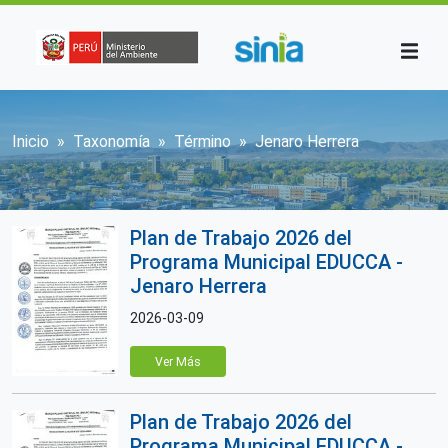
Pasar al contenido principal
Sobrescribir enlaces de ayuda a la n
Inicio
Taxonomía
Término
Jenaro Herrera
Plan de Trabajo 2026 del
Programa Municipal EDUCCA -
Jenaro Herrera
2026-03-09
Ver Más
Plan de Trabajo 2026 del
Programa Municipal EDUCCA -