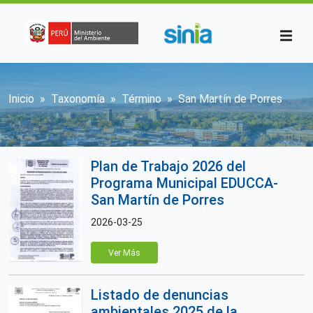
Pasar al contenido principal
Sobrescribir enlaces de ayuda a la n
Inicio
Taxonomía
Término
San Martín de Porres
Plan de Trabajo 2026 del
Programa Municipal EDUCCA-
San Martín de Porres
2026-03-25
Ver Más
Listado de denuncias
ambientales 2025 de la