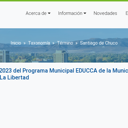
Navegación principal
Acerca de
Información
Novedades
E
Sobrescribir enlaces de ayud
Inicio
Taxonomía
Término
Santiago de Chuco
2023 del Programa Municipal EDUCCA de la Munici
La Libertad