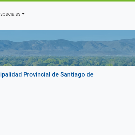
speciales
a a la navegación
palidad Provincial de Santiago de