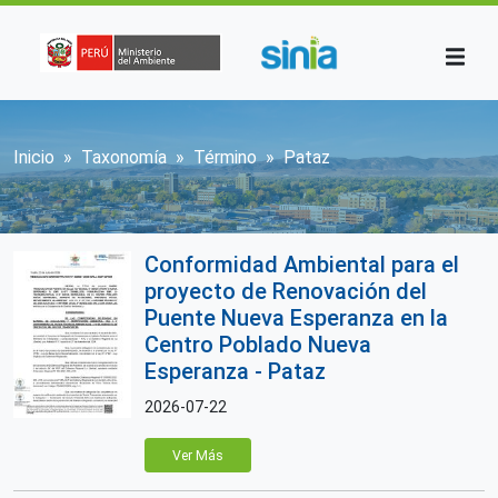
Pasar al contenido principal
Sobrescribir enlaces de ayuda a la n
Inicio
Taxonomía
Término
Pataz
Conformidad Ambiental para el
proyecto de Renovación del
Puente Nueva Esperanza en la
Centro Poblado Nueva
Esperanza - Pataz
2026-07-22
Ver Más