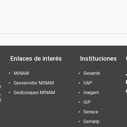
Enlaces de interés
Instituciones
MINAM
Senamhi
Geoservidor MINAM
IIAP
n
Geobosques MINAM
Inaigem
,
l
IGP
Senace
Sernanp