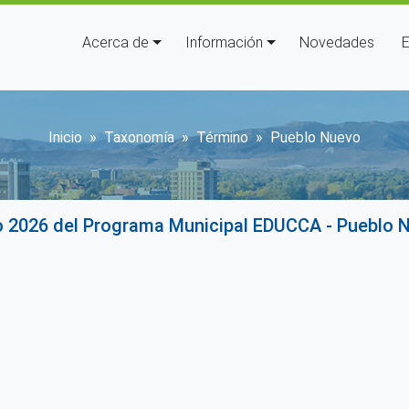
Navegación principal
Acerca de
Información
Novedades
E
Sobrescribir enlaces de ayu
Inicio
Taxonomía
Término
Pueblo Nuevo
o 2026 del Programa Municipal EDUCCA - Pueblo N