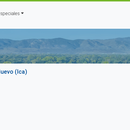
speciales
da a la navegación
uevo (Ica)