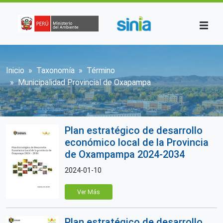
Pasar al contenido principal
Sobrescribir enlaces de ayuda a la n
Inicio
Taxonomía
Término
Municipalidad Provincial de Oxapampa
Plan estratégico de desarrollo
económico local de la Provincia
de Oxampampa 2024-2034
2024-01-10
Ver Más
Plan estratégico de desarrollo