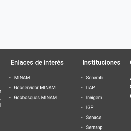
Enlaces de interés
Instituciones
MINAM
Senamhi
Geoservidor MINAM
IIAP
n
Geobosques MINAM
Inaigem
,
l
IGP
Senace
Sernanp