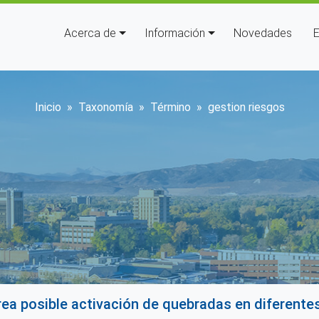
Navegación principal
Acerca de
Información
Novedades
E
Sobrescribir enlaces de ayu
Inicio
Taxonomía
Término
gestion riesgos
a posible activación de quebradas en diferentes