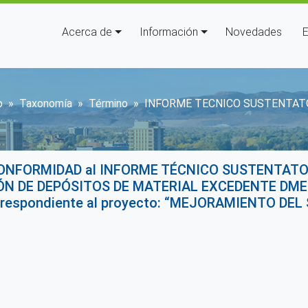
Navegación principal
Acerca de
Información
Novedades
E
brescribir enlaces de ayuda a 
o
Taxonomía
Término
INFORME TECNICO SUSTENTAT
ONFORMIDAD al INFORME TÉCNICO SUSTENTATORIO
N DE DEPÓSITOS DE MATERIAL EXCEDENTE DME 1
rrespondiente al proyecto: “MEJORAMIENTO DEL