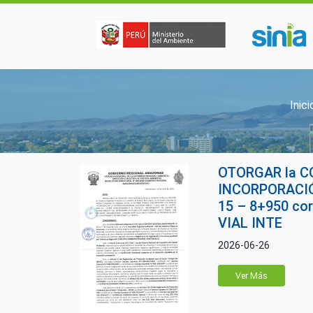
Pasar al contenido principal
So
Inici
OTORGAR la C
INCORPORACIÓ
15 – 8+950 co
VIAL INTE
2026-06-26
Ver Más