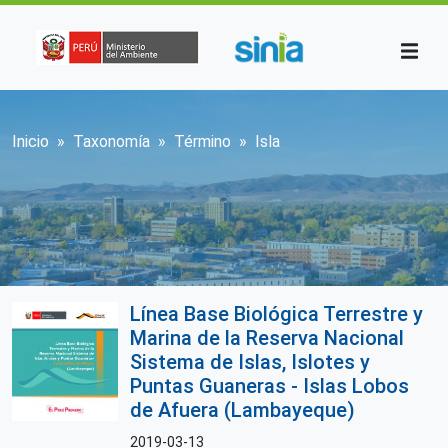
Pasar al contenido principal
Sobrescribir enlaces de ayuda a la n
Inicio
Taxonomía
Término
Isla
Línea Base Biológica Terrestre y
Marina de la Reserva Nacional
Sistema de Islas, Islotes y
Puntas Guaneras - Islas Lobos
de Afuera (Lambayeque)
2019-03-13