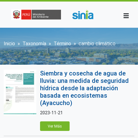
Pasar al contenido principal
Sobrescribir enlaces de ayuda a la n
Inicio
Taxonomía
Término
cambio climático
Siembra y cosecha de agua de
lluvia: una medida de seguridad
hídrica desde la adaptación
basada en ecosistemas
(Ayacucho)
2023-11-21
Ver Más