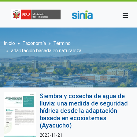
Pasar al contenido principal
Sobrescribir enlaces de ayuda a la n
Inicio
Taxonomía
Término
adaptación basada en naturaleza
Siembra y cosecha de agua de
lluvia: una medida de seguridad
hídrica desde la adaptación
basada en ecosistemas
(Ayacucho)
2023-11-21