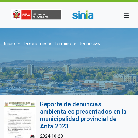
Pasar al contenido principal
Sobrescribir enlaces de ayuda a la n
Inicio
Taxonomía
Término
denuncias
Reporte de denuncias
ambientales presentados en la
municipalidad provincial de
Anta 2023
2024-10-23