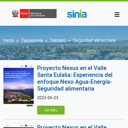
Pasar al contenido principal
Sobrescribir enlaces de ayuda a la n
Inicio
Taxonomía
Término
Seguridad alimentaria
Proyecto Nexus en el Valle
Santa Eulalia: Experiencia del
enfoque Nexo Agua-Energía-
Seguridad alimentaria
2023-06-23
Ver Más
Proyecto Nexus en el Valle