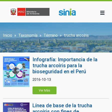
Pasar al contenido principal
Sobrescribir enlaces de ayuda a la n
Inicio
Taxonomía
Término
trucha arcoíris
Infografía: Importancia de la
trucha arcoíris para la
bioseguridad en el Perú
2016-10-13
Ver Más
Línea de base de la trucha
arcoíris con fines de