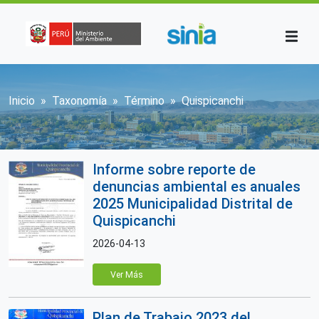
Pasar al contenido principal
Sobrescribir enlaces de ayuda a la n
Inicio
Taxonomía
Término
Quispicanchi
Informe sobre reporte de
denuncias ambiental es anuales
2025 Municipalidad Distrital de
Quispicanchi
2026-04-13
Ver Más
Plan de Trabajo 2023 del