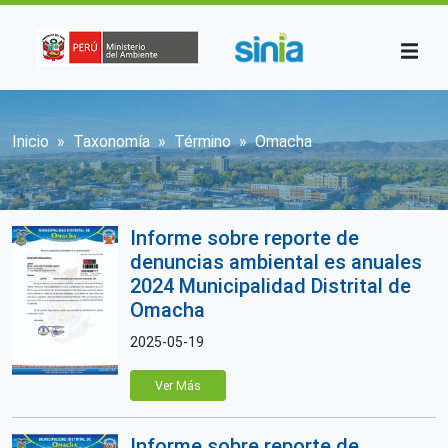
Pasar al contenido principal
Sobrescribir enlaces de ayuda a la n
Inicio
Taxonomía
Término
Omacha
Informe sobre reporte de
denuncias ambiental es anuales
2024 Municipalidad Distrital de
Omacha
2025-05-19
Ver Más
Informe sobre reporte de