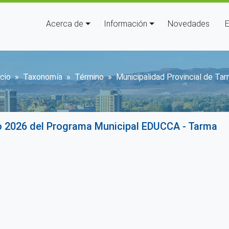
Navegación principal
Acerca de
Información
Novedades
E
obrescribir enlaces de ayuda a
icio
Taxonomía
Término
Municipalidad Provincial de Ta
o 2026 del Programa Municipal EDUCCA - Tarma