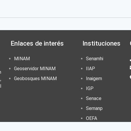
Enlaces de interés
Instituciones
MINAM
Senamhi
Geoservidor MINAM
IIAP
n
Geobosques MINAM
Inaigem
,
l
IGP
Senace
Sernanp
OEFA