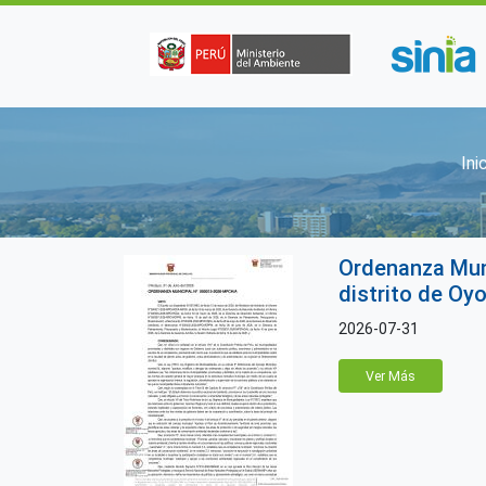
Pasar al contenido principal
S
Ini
Ordenanza Muni
distrito de Oy
2026-07-31
Ver Más