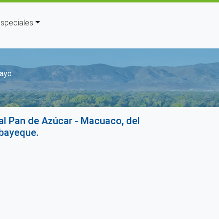
speciales
la navegación
layo
l Pan de Azúcar - Macuaco, del
mbayeque.