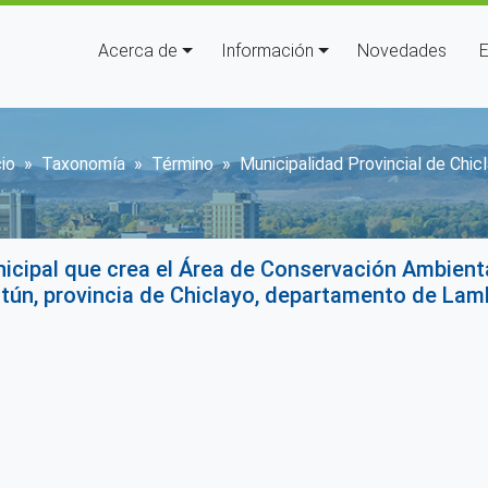
Navegación principal
Acerca de
Información
Novedades
E
obrescribir enlaces de ayuda a 
cio
Taxonomía
Término
Municipalidad Provincial de Chic
cipal que crea el Área de Conservación Ambienta
otún, provincia de Chiclayo, departamento de La