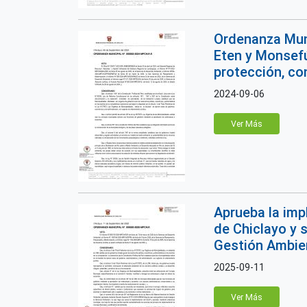
Ordenanza Muni
Eten y Monsefú
protección, co
2024-09-06
Ver Más
Aprueba la imp
de Chiclayo y 
Gestión Ambien
2025-09-11
Ver Más