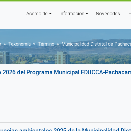
Navegación principal
Acerca de
Información
Novedades
E
brescribir enlaces de ayuda a 
o
Taxonomía
Término
Municipalidad Distrital de Pacha
jo 2026 del Programa Municipal EDUCCA-Pachaca
uncias ambientales 2025 de la Municipalidad Dis