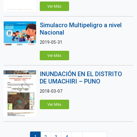
Ver Más
Simulacro Multipeligro a nivel
Nacional
2019-05-31
Ver Más
INUNDACIÓN EN EL DISTRITO
DE UMACHIRI – PUNO
2018-03-07
Ver Más
Paginación
Página actual
Página
Página
Página
Siguiente página
Última página