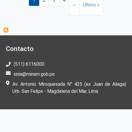
1
2
3
4
››
Último »
Contacto
(511) 6116000
sinia@minam.gob.pe
Av. Antonio Miroquesada N° 425 (ex Juan de Aliaga)
Urb. San Felipe - Magdalena del Mar, Lima