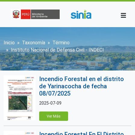
Pasar al contenido principal
Sobrescribir enlaces de ayuda a la n
Inicio
Taxonomía
Término
Instituto Nacional de Defensa Civil - INDECI
Incendio Forestal en el distrito
de Yarinacocha de fecha
08/07/2025
2025-07-09
Ver Más
Incendio Forestal En El Distrito