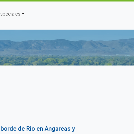
speciales
da a la navegación
borde de Rio en Angareas y