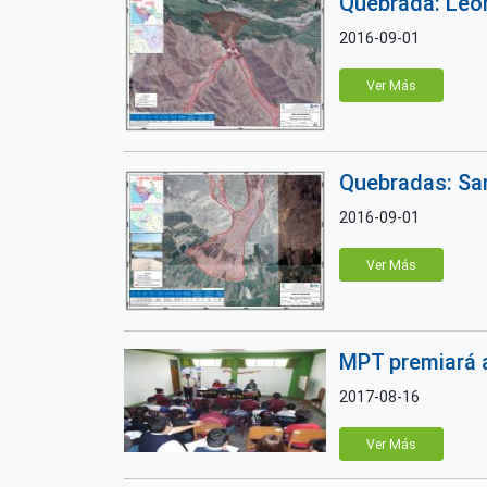
Quebrada: León
2016-09-01
Ver Más
Quebradas: San
2016-09-01
Ver Más
MPT premiará a
2017-08-16
Ver Más