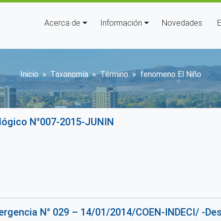
Navegación principal
Acerca de
Información
Novedades
E
Sobrescribir enlaces de ayu
Inicio
Taxonomía
Término
fenomeno El Niño
lógico N°007-2015-JUNIN
ergencia N° 029 – 14/01/2014/COEN-INDECI/ -Des