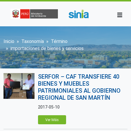
Pasar al contenido principal
Sobrescribir enlaces de ayuda a la n
Inicio
Taxonomía
Término
importaciones de bienes y servicios
SERFOR – CAF TRANSFIERE 40
BIENES Y MUEBLES
PATRIMONIALES AL GOBIERNO
REGIONAL DE SAN MARTÍN
2017-05-10
Ver Más