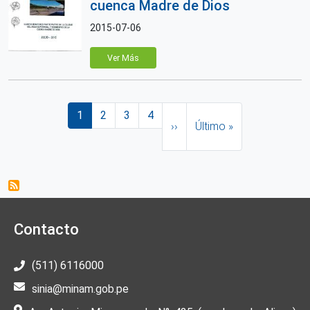
cuenca Madre de Dios
2015-07-06
Ver Más
Paginación
Página actual
Página
Página
Página
Siguiente página
Última página
1
2
3
4
››
Último »
Contacto
(511) 6116000
sinia@minam.gob.pe