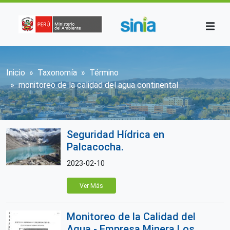
Pasar al contenido principal
Sobrescribir enlaces de ayuda a la n
Inicio
Taxonomía
Término
monitoreo de la calidad del agua continental
Seguridad Hídrica en
Palcacocha.
2023-02-10
Ver Más
Monitoreo de la Calidad del
Agua - Empresa Minera Los