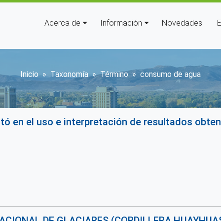
Navegación principal
Acerca de
Información
Novedades
E
Sobrescribir enlaces de ayu
Inicio
Taxonomía
Término
consumo de agua
 en el uso e interpretación de resultados obte
ACIONAL DE GLACIARES (CORDILLERA HUAYHUA