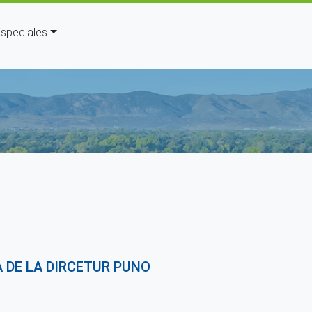
speciales
uda a la navegación
 DE LA DIRCETUR PUNO