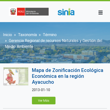
Pasar al contenido principal
Sobrescribir enlaces de ayuda a la n
Inicio
Taxonomía
Término
Gerencia Regional de recursos Naturales y Gestión del
Medio Ambiente
Mapa de Zonificación Ecológica
Económica en la región
Ayacucho
2013-01-10
Ver Más