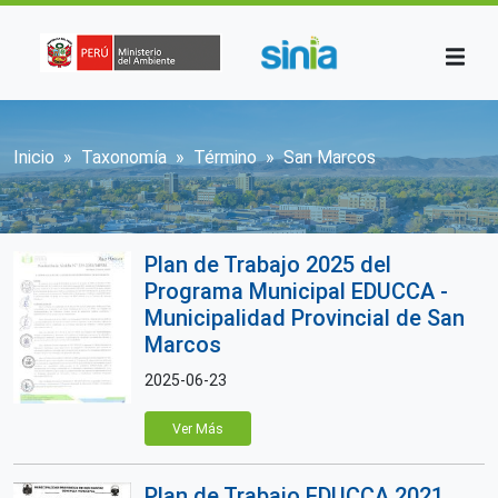
Pasar al contenido principal
Sobrescribir enlaces de ayuda a la n
Inicio
Taxonomía
Término
San Marcos
Plan de Trabajo 2025 del
Programa Municipal EDUCCA -
Municipalidad Provincial de San
Marcos
2025-06-23
Ver Más
Plan de Trabajo EDUCCA 2021