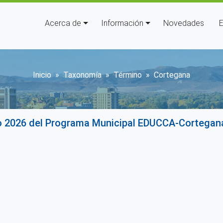
Navegación principal
Acerca de
Información
Novedades
E
Sobrescribir enlaces de ay
Inicio
Taxonomía
Término
Cortegana
jo 2026 del Programa Municipal EDUCCA-Cortegan