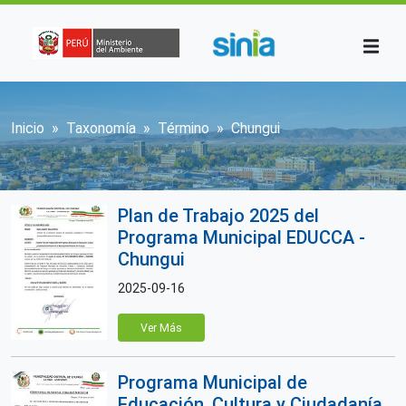
Pasar al contenido principal
Sobrescribir enlaces de ayuda a la n
Inicio
Taxonomía
Término
Chungui
Plan de Trabajo 2025 del
Programa Municipal EDUCCA -
Chungui
2025-09-16
Ver Más
Programa Municipal de
Educación, Cultura y Ciudadanía