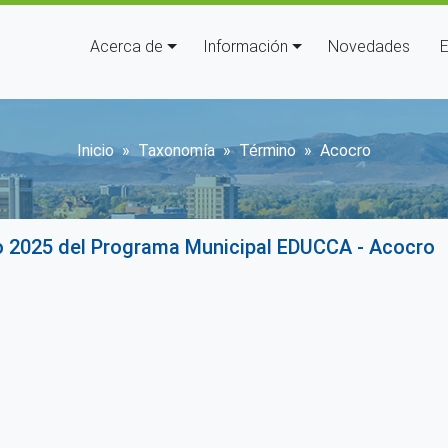
Navegación principal
Acerca de
Información
Novedades
E
Sobrescribir enlaces de a
Inicio
Taxonomía
Término
Acocro
o 2025 del Programa Municipal EDUCCA - Acocro