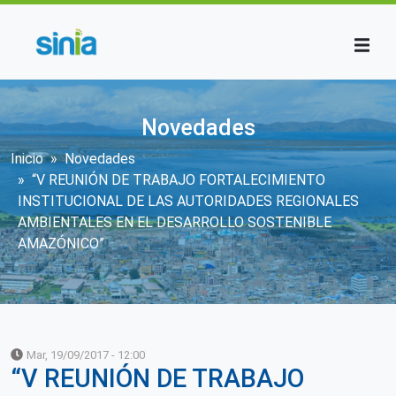
Pasar al contenido principal
Novedades
Sobrescribir enlaces de ayuda a la n
Inicio
Novedades
“V REUNIÓN DE TRABAJO FORTALECIMIENTO
INSTITUCIONAL DE LAS AUTORIDADES REGIONALES
AMBIENTALES EN EL DESARROLLO SOSTENIBLE
AMAZÓNICO”
Mar, 19/09/2017 - 12:00
“V REUNIÓN DE TRABAJO