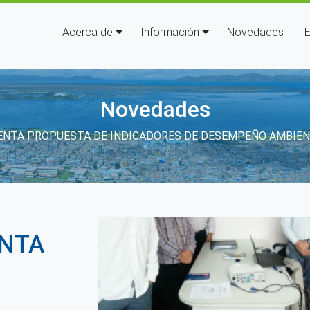
Navegación principal
Acerca de
Información
Novedades
E
Novedades
de ayuda a la navegación
NTA PROPUESTA DE INDICADORES DE DESEMPEÑO AMBIENT
ENTA