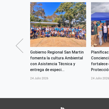
ional
Gobierno Regional San Martin
Planificac
ORESAM, en el
fomenta la cultura Ambiental
Concienci
ategia
con Asistencia Técnica y
fortalece 
n, partic...
entrega de especi...
Protecció
24 Julio 2026
24 Julio 202