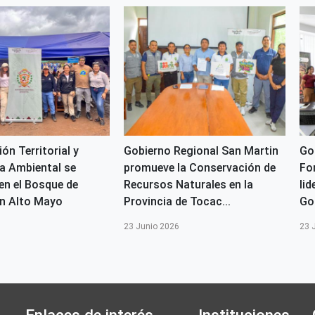
ión Territorial y
Gobierno Regional San Martin
Go
a Ambiental se
promueve la Conservación de
Fo
en el Bosque de
Recursos Naturales en la
lid
n Alto Mayo
Provincia de Tocac...
Go
6
23 Junio 2026
23 
Enlaces de interés
Instituciones