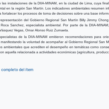
 las instalaciones de la DIIA-MINAM, en la ciudad de Lima, cuya fina
al en la región San Martín. Los indicadores ambientales resumen inf
a fortalecer los procesos de toma de decisiones sobre una base infor
 representación del Gobierno Regional San Martín Billy Jimmy Chong 
oca Sanchez, especialista ambiental. Por parte de la DIIA-MINAM, 
 Vásquez Vegas, Omar Alonso Ruiz Zumaeta.
especialistas de la DIIA-MINAM emitieron recomendaciones para orie
anifestando la voluntad de acompañar al Gobierno Regional San Martín
ores ambientales que acrediten el desempeño en temáticas como con
on aquella relacionada a actividades económicas (agricultura, producci
o completo del ítem