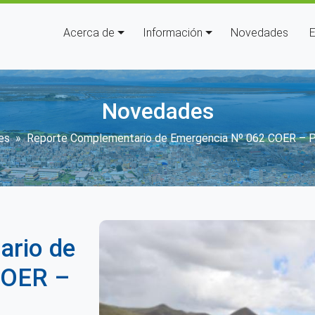
Navegación principal
Acerca de
Información
Novedades
E
Novedades
ibir enlaces de ayuda a la nave
es
Reporte Complementario de Emergencia Nº 062 COER – 
ario de
COER –