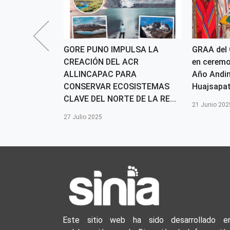
so por la
GORE PUNO IMPULSA LA
GRAA del 
CR Quta
CREACIÓN DEL ACR
en ceremo
espalda la
ALLINCAPAC PARA
Año Andin
lago y...
CONSERVAR ECOSISTEMAS
Huajsapa
CLAVE DEL NORTE DE LA RE...
21 Junio 202
27 Julio 2025
Este sitio web ha sido desarrollado e