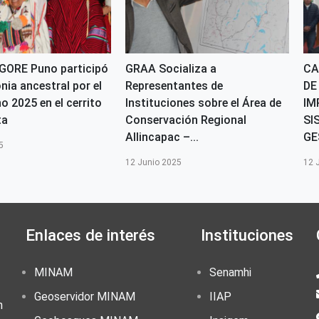
GORE Puno participó
GRAA Socializa a
CA
nia ancestral por el
Representantes de
DE
o 2025 en el cerrito
Instituciones sobre el Área de
IM
ta
Conservación Regional
SI
Allincapac –...
GE
5
12 Junio 2025
12 
Enlaces de interés
Instituciones
MINAM
Senamhi
Geoservidor MINAM
IIAP
n