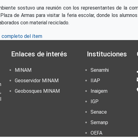
mbiente sostuvo una reunión con los representantes de la comis
a Plaza de Armas para visitar la feria escolar, donde los alumn
borados con material reciclado.
o completo del ítem
Enlaces de interés
Instituciones
MINAM
Senamhi
Geoservidor MINAM
IIAP
n
Geobosques MINAM
Inaigem
,
l
IGP
Senace
Sernanp
OEFA