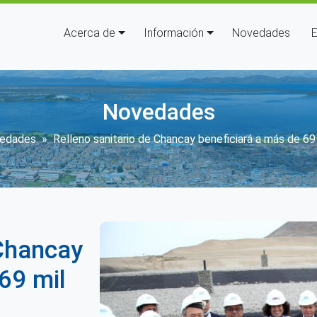
Navegación principal
Acerca de
Información
Novedades
E
Novedades
cribir enlaces de ayuda a la n
edades
Relleno sanitario de Chancay beneficiará a más de 69
 Chancay
69 mil