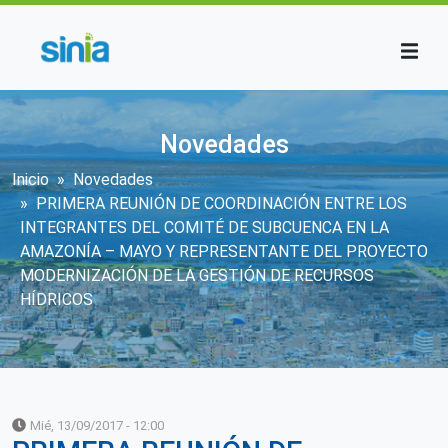
Pasar al contenido principal
Novedades
Sobrescribir enlaces de ayuda a la n
Inicio
Novedades
PRIMERA REUNIÓN DE COORDINACIÓN ENTRE LOS
INTEGRANTES DEL COMITÉ DE SUBCUENCA EN LA
AMAZONÍA – MAYO Y REPRESENTANTE DEL PROYECTO
MODERNIZACIÓN DE LA GESTIÓN DE RECURSOS
HÍDRICOS
Mié, 13/09/2017 - 12:00