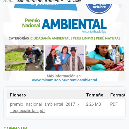
Autor
Ministerio del Ambiente - MINAM
Fichero
Tamaño
Formato
premio_nacional_ambiental_2017_-
2.26 MB
PDF
_especialistas.pdf
COMPATIR