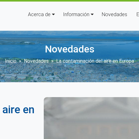
Navegación principal
Acerca de
Información
Novedades
E
Novedades
Sobrescribir enlaces de ayuda
Inicio
Novedades
La contaminación del aire en Europa
aire en