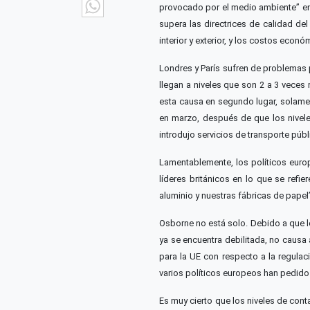
WhatsApp
provocado por el medio ambiente” en
supera las directrices de calidad d
interior y exterior, y los costos eco
Londres y París sufren de problemas p
llegan a niveles que son 2 a 3 veces
esta causa en segundo lugar, solament
en marzo, después de que los nivele
introdujo servicios de transporte públ
Lamentablemente, los políticos euro
líderes británicos en lo que se refi
aluminio y nuestras fábricas de papel”
Osborne no está solo. Debido a que l
ya se encuentra debilitada, no caus
para la UE con respecto a la regula
varios políticos europeos han pedido 
Es muy cierto que los niveles de con