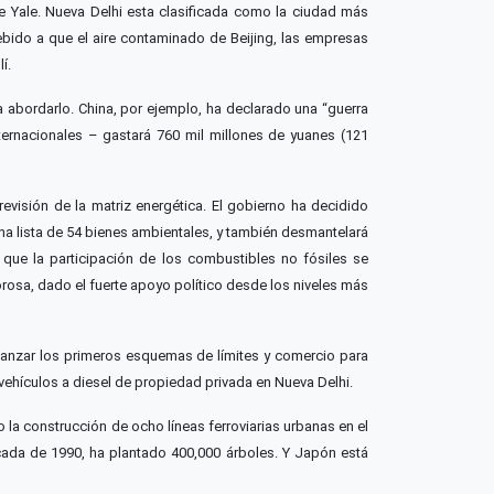
e Yale. Nueva Delhi esta clasificada como la ciudad más
bido a que el aire contaminado de Beijing, las empresas
í.
 abordarlo. China, por ejemplo, ha declarado una “guerra
ternacionales – gastará 760 mil millones de yuanes (121
evisión de la matriz energética. El gobierno ha decidido
na lista de 54 bienes ambientales, y también desmantelará
que la participación de los combustibles no fósiles se
osa, dado el fuerte apoyo político desde los niveles más
 lanzar los primeros esquemas de límites y comercio para
 vehículos a diesel de propiedad privada en Nueva Delhi.
 la construcción de ocho líneas ferroviarias urbanas en el
cada de 1990, ha plantado 400,000 árboles. Y Japón está