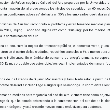
icación de Países según su Calidad del Aire preparada por la Universidad d
contaminación del aire que excede los niveles de seguridad en 60 veces. De
ar en condiciones adversas” de hasta un 30% a los empleados que trabajan all
 políticas de Asia han reconocido el problema y están tomando medidas para
año 2017, Beijing – apodado alguna vez como “Gris-jing” por los medios in
a la contaminación del aire.
a se encuentra la mejora del transporte público, el comercio verde, y una r
tros en el centro de las ciudades, reducir los aranceles a 5% o menos para u
 e ineficientes. En el ámbito de consumo de energía primaria, se espera 
30. Es muy probable que estos objetivos sean implementados de manera rigor
iernos de los Estados de Gujarat, Maharashtra y Tamil Nadu están a punto de
upremo de la India incluso llegó a sugerir que se imponga un cobro extra a los
omando medidas para mejorar la calidad del aire. Vietnam tiene como objetivo
ngkok, que ha estado enfrentando a la contaminación del aire desde la dé
los a hidrógeno y está creando nuevas zonas exclusivas para peatones.