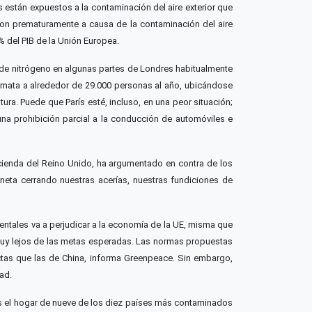
están expuestos a la contaminación del aire exterior que
ron prematuramente a causa de la contaminación del aire
% del PIB de la Unión Europea.
o de nitrógeno en algunas partes de Londres habitualmente
e mata a alrededor de 29.000 personas al año, ubicándose
ra. Puede que París esté, incluso, en una peor situación;
na prohibición parcial a la conducción de automóviles e
cienda del Reino Unido, ha argumentado en contra de los
laneta cerrando nuestras acerías, nuestras fundiciones de
ntales va a perjudicar a la economía de la UE, misma que
 muy lejos de las metas esperadas. Las normas propuestas
ctas que las de China, informa Greenpeace. Sin embargo,
ad.
es el hogar de nueve de los diez países más contaminados