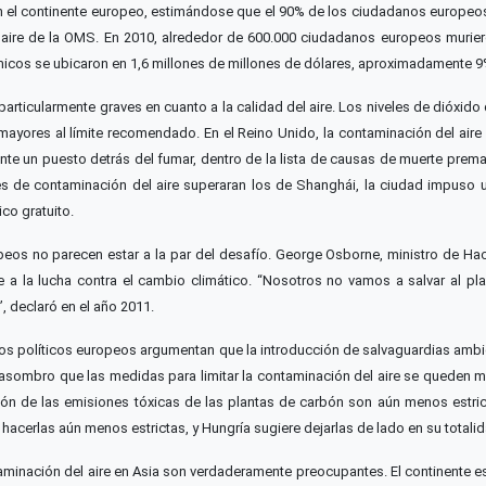
 el continente europeo, estimándose que el 90% de los ciudadanos europeos 
el aire de la OMS. En 2010, alrededor de 600.000 ciudadanos europeos murie
nómicos se ubicaron en 1,6 millones de millones de dólares, aproximadamente 9
articularmente graves en cuanto a la calidad del aire. Los niveles de dióxid
 mayores al límite recomendado. En el Reino Unido, la contaminación del air
e un puesto detrás del fumar, dentro de la lista de causas de muerte prematu
s de contaminación del aire superaran los de Shanghái, la ciudad impuso u
ico gratuito.
peos no parecen estar a la par del desafío. George Osborne, ministro de Ha
ere a la lucha contra el cambio climático. “Nosotros no vamos a salvar al p
, declaró en el año 2011.
os políticos europeos argumentan que la introducción de salvaguardias ambie
a asombro que las medidas para limitar la contaminación del aire se queden
ción de las emisiones tóxicas de las plantas de carbón son aún menos estri
hacerlas aún menos estrictas, y Hungría sugiere dejarlas de lado en su totalid
taminación del aire en Asia son verdaderamente preocupantes. El continente 