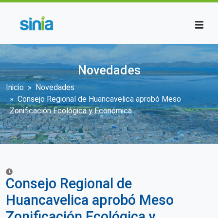
Pasar al contenido principal
Novedades
Sobrescribir enlaces de ayuda a la n
Inicio
Novedades
Consejo Regional de Huancavelica aprobó Meso
Zonificación Ecológica y Económica
Consejo Regional de
Huancavelica aprobó Meso
Zonificación Ecológica y