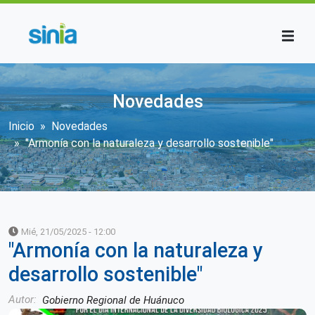
Pasar al contenido principal
Novedades
Sobrescribir enlaces de ayuda a la n
Inicio
Novedades
"Armonía con la naturaleza y desarrollo sostenible"
Mié, 21/05/2025 - 12:00
"Armonía con la naturaleza y
desarrollo sostenible"
Autor
Gobierno Regional de Huánuco