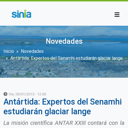
Pasar al contenido principal
Novedades
Sobrescribir enlaces de ayuda a la n
Inicio
Novedades
Antártida: Expertos del Senamhi estudiarán glaciar lange
Vie, 09/01/2015 - 12:00
Antártida: Expertos del Senamhi
estudiarán glaciar lange
La misión científica ANTAR XXIII contará con la