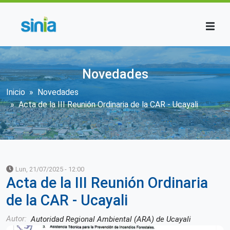
Pasar al contenido principal
Novedades
Sobrescribir enlaces de ayuda a la n
Inicio
Novedades
Acta de la III Reunión Ordinaria de la CAR - Ucayali
Lun, 21/07/2025 - 12:00
Acta de la III Reunión Ordinaria
de la CAR - Ucayali
Autor
Autoridad Regional Ambiental (ARA) de Ucayali