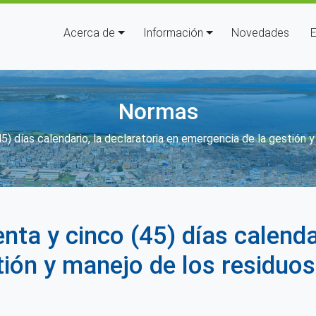
Navegación principal
Acerca de
Información
Novedades
E
Normas
uda a la navegación
5) días calendario, la declaratoria en emergencia de la gestión y 
nta y cinco (45) días calendar
ión y manejo de los residuos s