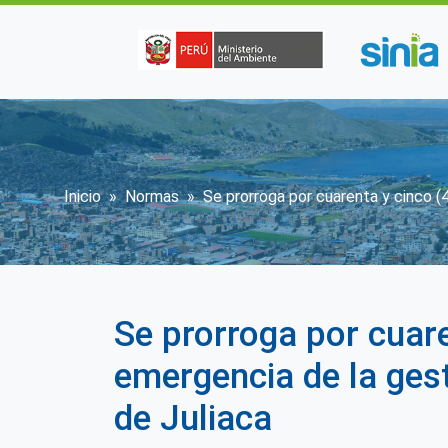
Pasar al contenido principal
Sobrescribir enlaces de ay
Inicio
Normas
Se prorroga por cuarenta y cinco (4
Se prorroga por cuare
emergencia de la gest
de Juliaca