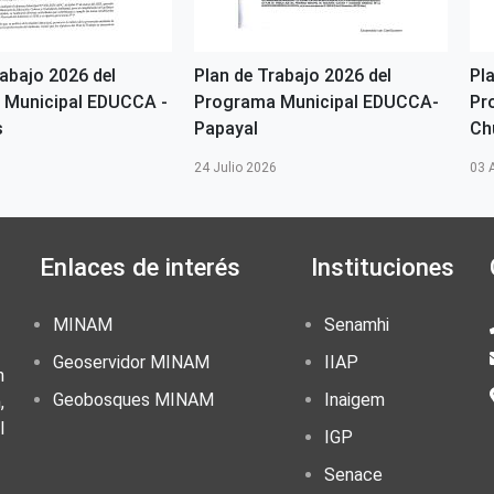
rabajo 2026 del
Plan de Trabajo 2026 del
Pl
 Municipal EDUCCA -
Programa Municipal EDUCCA-
Pr
s
Papayal
Ch
24 Julio 2026
03 
Enlaces de interés
Instituciones
MINAM
Senamhi
Geoservidor MINAM
IIAP
n
Geobosques MINAM
Inaigem
,
l
IGP
Senace