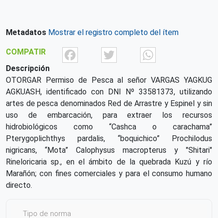
Metadatos
Mostrar el registro completo del ítem
Facebook
Twitter
What
COMPATIR
Descripción
OTORGAR Permiso de Pesca al señor VARGAS YAGKUG
AGKUASH, identificado con DNI Nº 33581373, utilizando
artes de pesca denominados Red de Arrastre y Espinel y sin
uso de embarcación, para extraer los recursos
hidrobiológicos como “Cashca o carachama”
Pterygoplichthys pardalis, “boquichico” Prochilodus
nigricans, “Mota” Calophysus macropterus y "Shitari"
Rineloricaria sp., en el ámbito de la quebrada Kuzú y río
Marañón; con fines comerciales y para el consumo humano
directo.
Tipo de norma