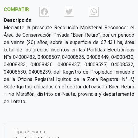
Facebook
Twitter
What
COMPATIR
Descripción
Mediante la presente Resolución Ministerial Reconocer el
Área de Conservación Privada “Buen Retiro”, por un periodo
de veinte (20) años, sobre la superficie de 67.431 ha, área
total de los predios inscritos en las Partidas Electrónicas
N°s 04008482, 04008507, 04008525, 04008449, 04008430,
04008433, 04008436, 04008437, 04008527, 04008532,
04008530, 04008239, del Registro de Propiedad Inmueble
de la Oficina Registral Iquitos de la Zona Registral N° IV,
Sede Iquitos, ubicados en el sector del caserío Buen Retiro
– río Marañón, distrito de Nauta, provincia y departamento
de Loreto.
Tipo de norma