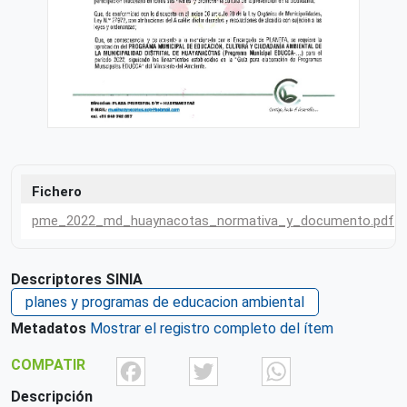
Fichero
pme_2022_md_huaynacotas_normativa_y_documento.pdf
Descriptores SINIA
planes y programas de educacion ambiental
Metadatos
Mostrar el registro completo del ítem
Facebook
Twitter
What
COMPATIR
Descripción