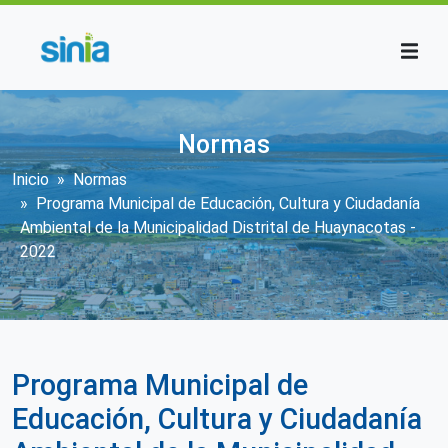
Pasar al contenido principal
Normas
Sobrescribir enlaces de ayuda a la n
Inicio
Normas
Programa Municipal de Educación, Cultura y Ciudadanía
Ambiental de la Municipalidad Distrital de Huaynacotas -
2022
Programa Municipal de
Educación, Cultura y Ciudadanía