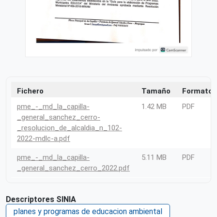
Fichero
Tamaño
Formato
pme_-_md_la_capilla-
1.42 MB
PDF
_general_sanchez_cerro-
_resolucion_de_alcaldia_n_102-
2022-mdlc-a.pdf
pme_-_md_la_capilla-
5.11 MB
PDF
_general_sanchez_cerro_2022.pdf
Descriptores SINIA
planes y programas de educacion ambiental