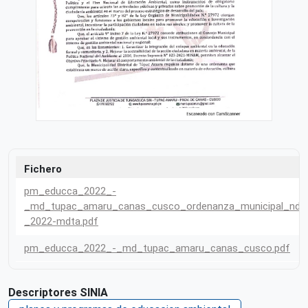
Fichero
pm_educca_2022_-
_md_tupac_amaru_canas_cusco_ordenanza_municipal_nde
_2022-mdta.pdf
pm_educca_2022_-_md_tupac_amaru_canas_cusco.pdf
Descriptores SINIA