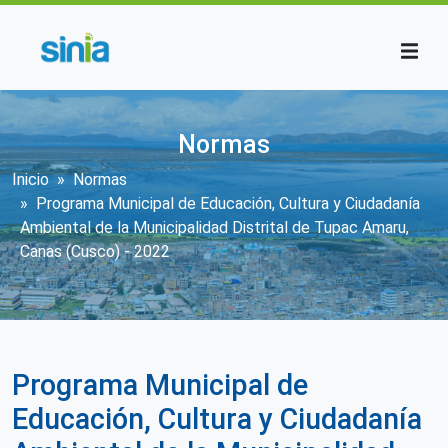
Pasar al contenido principal
Normas
Sobrescribir enlaces de ayuda a la n
Inicio
Normas
Programa Municipal de Educación, Cultura y Ciudadanía
Ambiental de la Municipalidad Distrital de Tupac Amaru,
Canas (Cusco) - 2022
Programa Municipal de
Educación, Cultura y Ciudadanía