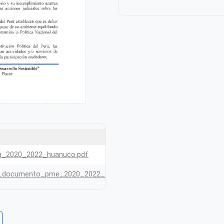
Tamaño
_2020_2022_huanuco.pdf
1.17 MB
_documento_pme_2020_2022_aprobado_el_2021.pdf
7.68 MB