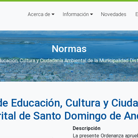
Navegación principal
Acerca de
Información
Novedades
E
Normas
de ayuda a la navegación
ucación, Cultura y Ciudadanía Ambiental de la Municipalidad Di
e Educación, Cultura y Ciud
trital de Santo Domingo de A
Descripción
La presente Ordenanza aprueb