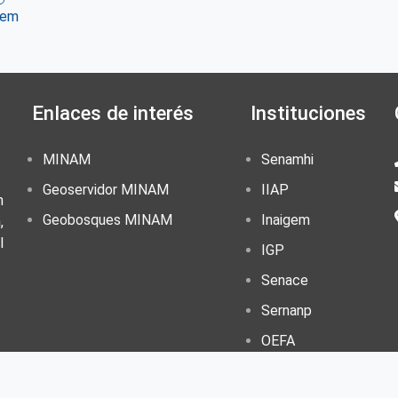
tem
ter
WhatsApp
Enlaces de interés
Instituciones
MINAM
Senamhi
Geoservidor MINAM
IIAP
n
Geobosques MINAM
Inaigem
,
l
IGP
Senace
Sernanp
OEFA